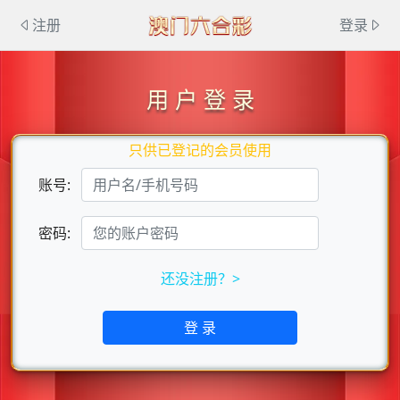
注册
登录
用 户 登 录
只供已登记的会员使用
账号:
密码:
还没注册？>
登 录